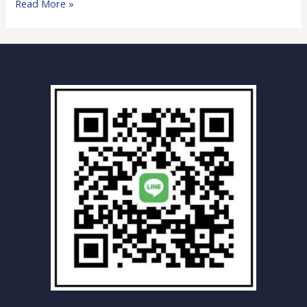
鳳
Read More »
山
區
全
方
位
汽
車
報
廢
車
回
收
中
心