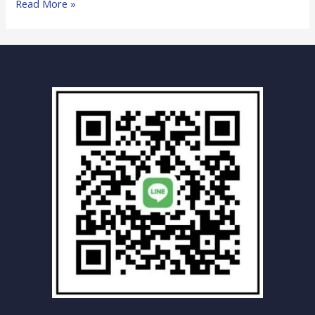
梓
Read More »
官
區
全
方
位
汽
車
報
廢
車
回
收
中
心