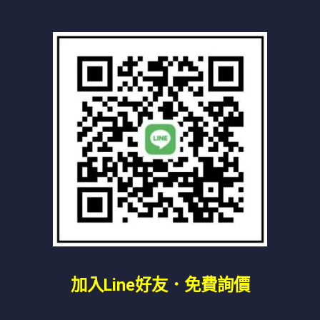
服
路
務
救
援-
全
方
位
拖
吊
服
務
加入line好友
．免費詢價