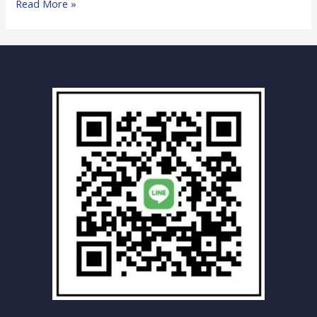
屏
Read More »
東
縣
高
樹
鄉
全
方
位
汽
車
報
廢
車
回
收
中