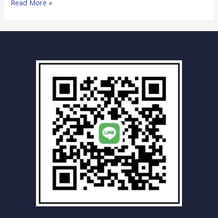
小
Read More »
港
區
全
方
位
汽
車
報
廢
車
回
收
中
心