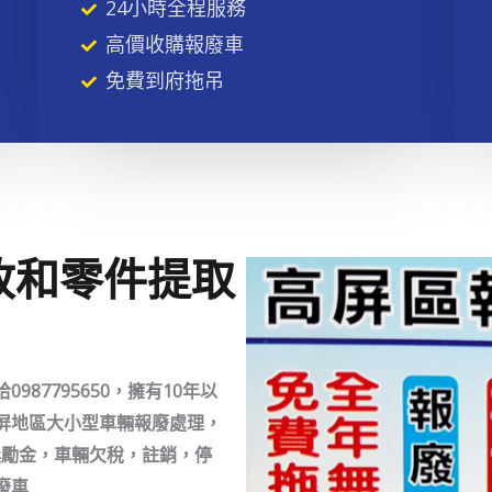
24小時全程服務
高價收購報廢車
免費到府拖吊
收和零件提取
87795650，擁有10年以
屏地區大小型車輛報廢處理，
署獎勵金，車輛欠稅，註銷，停
廢車