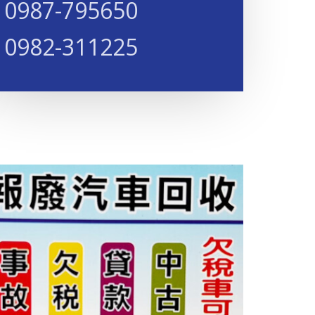
0987-795650​​​
0982-311225​​​