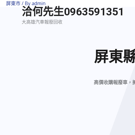
屏東市
/ By
admin
洽何先生0963591351
大高雄汽車報廢回收
屏東
高價收購報廢車，