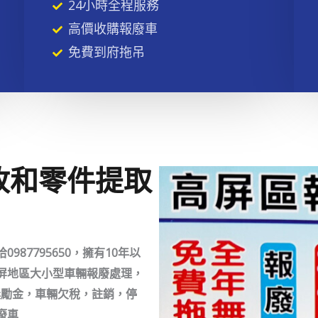
24小時全程服務
高價收購報廢車
免費到府拖吊
收和零件提取
87795650，擁有10年以
屏地區大小型車輛報廢處理，
署獎勵金，車輛欠稅，註銷，停
廢車