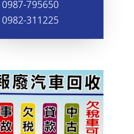
0987-795650​​​
0982-311225​​​