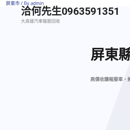
屏東市
/ By
admin
洽何先生0963591351
大高雄汽車報廢回收
屏東
高價收購報廢車，