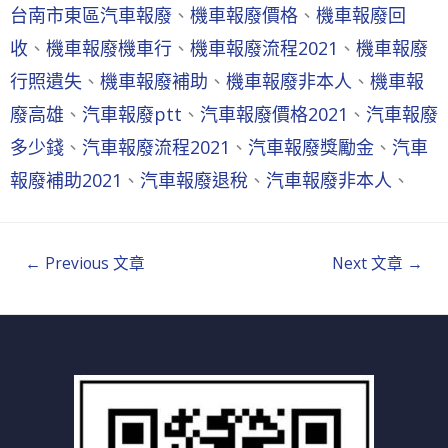
台南市東區汽車報廢
、
機車報廢價格
、
機車報廢回
收
、
機車報廢機車行
、
機車報廢流程2021
、
機車報廢
行照遺失
、
機車報廢補助
、
機車報廢非本人
、
機車報
廢高雄
、
汽車報廢ptt
、
汽車報廢價格2021
、
汽車報廢
多少錢
、
汽車報廢流程2021
、
汽車報廢獎勵金
、
汽車
報廢補助2021
、
汽車報廢退稅
、
汽車報廢非本人
、
←
Previous 文章
Next 文章
→