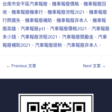
台南市安平區汽車報廢
、
機車報廢價格
、
機車報廢回
收
、
機車報廢機車行
、
機車報廢流程2021
、
機車報廢
行照遺失
、
機車報廢補助
、
機車報廢非本人
、
機車報
廢高雄
、
汽車報廢ptt
、
汽車報廢價格2021
、
汽車報廢
多少錢
、
汽車報廢流程2021
、
汽車報廢獎勵金
、
汽車
報廢補助2021
、
汽車報廢退稅
、
汽車報廢非本人
、
←
Previous 文章
Next 文章
→