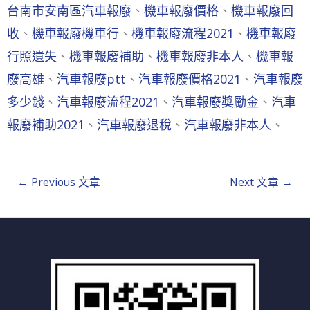
台南市安南區汽車報廢
、
機車報廢價格
、
機車報廢回
收
、
機車報廢機車行
、
機車報廢流程2021
、
機車報廢
行照遺失
、
機車報廢補助
、
機車報廢非本人
、
機車報
廢高雄
、
汽車報廢ptt
、
汽車報廢價格2021
、
汽車報廢
多少錢
、
汽車報廢流程2021
、
汽車報廢獎勵金
、
汽車
報廢補助2021
、
汽車報廢退稅
、
汽車報廢非本人
、
←
Previous 文章
Next 文章
→