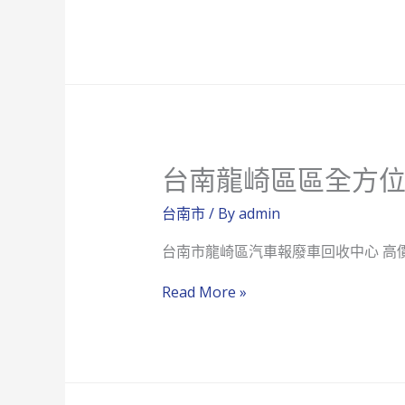
廢
南
車
善
回
化
收
區
中
區
心
全
台南龍崎區區全方
方
位
台南市
/ By
admin
汽
台南市龍崎區汽車報廢車回收中心 高
車
報
台
Read More »
廢
南
車
龍
回
崎
收
區