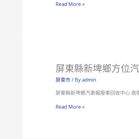
0900-
Read More »
廢
528600
車
回
收
中
心
屏東縣新埤鄉方位
屏東市
/ By
admin
屏東縣新埤鄉汽車報廢車回收中心 高
屏
Read More »
東
縣
新