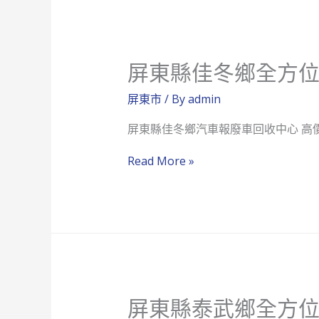
埤
鄉
方
屏東縣佳冬鄉全方
位
汽
屏東市
/ By
admin
車
屏東縣佳冬鄉汽車報廢車回收中心 高
報
廢
屏
Read More »
車
東
回
縣
收
佳
中
冬
心
鄉
全
屏東縣泰武鄉全方
方