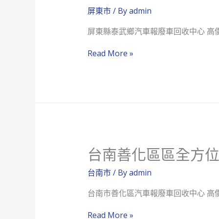
位
屏東市
/ By
admin
汽
屏東縣泰武鄉汽車報廢車回收中心 高
車
報
屏
Read More »
廢
東
車
縣
回
泰
收
武
中
鄉
心
全
台南善化區區全方
方
位
台南市
/ By
admin
汽
台南市善化區汽車報廢車回收中心 高
車
報
台
Read More »