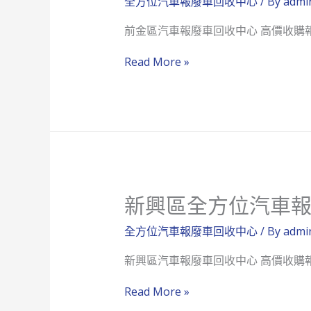
全方位汽車報廢車回收中心
/ By
admi
廢
前金區汽車報廢車回收中心 高價收購
車
回
前
Read More »
收
金
中
區
心
全
方
位
汽
新興區全方位汽車
車
報
全方位汽車報廢車回收中心
/ By
admi
廢
新興區汽車報廢車回收中心 高價收購
車
回
新
Read More »
收
興