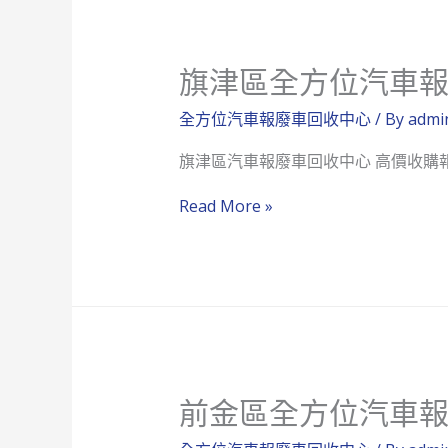
中
區
心
全
旗津區全方位汽車
方
位
全方位汽車報廢車回收中心
/ By
admi
汽
旗津區汽車報廢車回收中心 高價收購
車
報
旗
Read More »
廢
津
車
區
回
全
收
方
中
位
心
汽
前金區全方位汽車
車
報