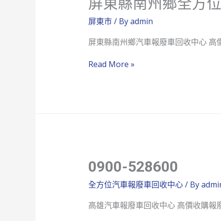
屏東縣南州鄉全方
屏東市
/ By
admin
屏東縣南州鄉汽車報廢車回收中心 高
屏
Read More »
東
縣
南
州
鄉
全
0900-528600
方
位
全方位汽車報廢車回收中心
/ By
admi
汽
高雄汽車報廢車回收中心 高價收購報
車
報