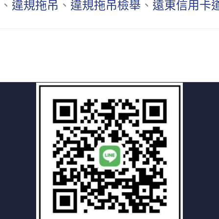
、
違規拖吊
、
違規拖吊檢舉
、
遠東信用卡