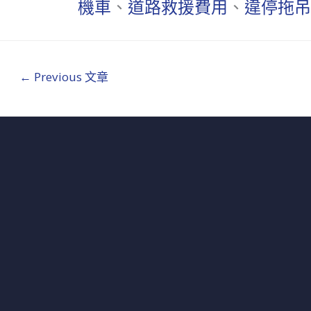
機車
、
道路救援費用
、
違停拖吊
←
Previous 文章