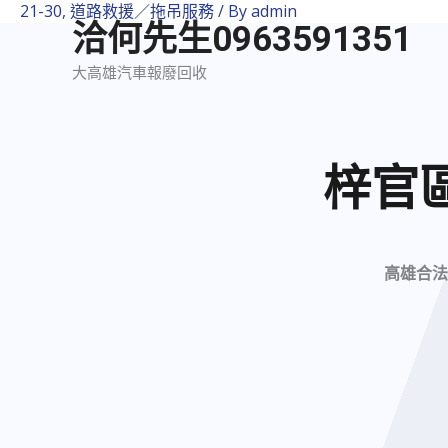
21-30
,
道路救援／拖吊服務
/ By
admin
洽何先生0963591351
大高雄汽車報廢回收
梓官
高雄合法