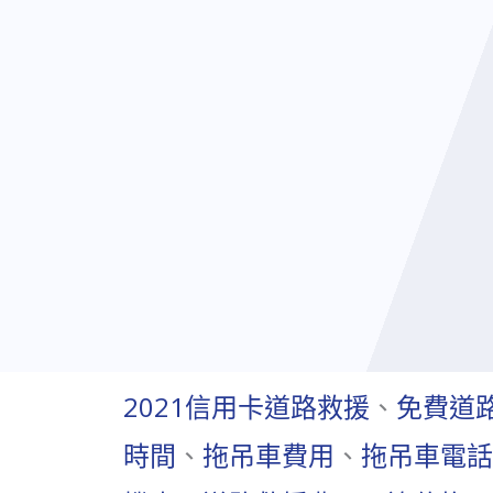
2021信用卡道路救援
、
免費道
時間
、
拖吊車費用
、
拖吊車電話