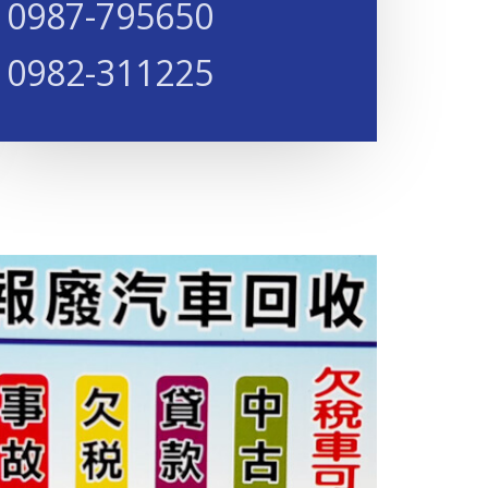
0987-795650​​​
0982-311225​​​