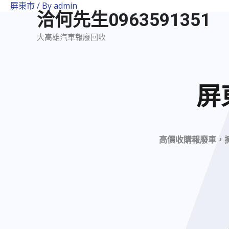
屏東市
/ By
admin
洽何先生0963591351
大高雄汽車報廢回收
屏
高價收購報廢車，