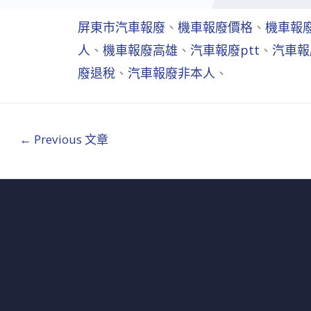
屏東市汽車報廢
、
機車報廢價格
、
機車報
人
、
機車報廢高雄
、
汽車報廢ptt
、
汽車報
廢退稅
、
汽車報廢非本人
、
←
Previous 文章