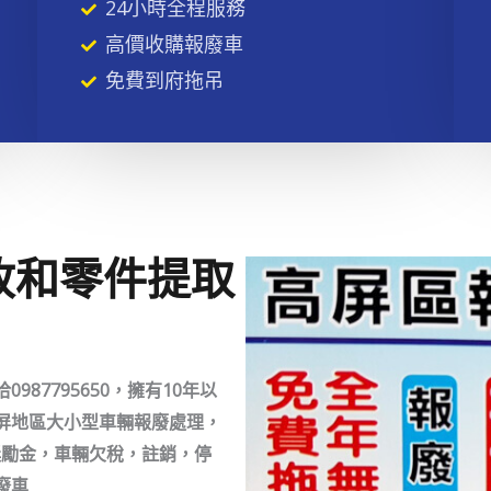
24小時全程服務
高價收購報廢車
免費到府拖吊
收和零件提取
87795650，擁有10年以
屏地區大小型車輛報廢處理，
署獎勵金，車輛欠稅，註銷，停
廢車